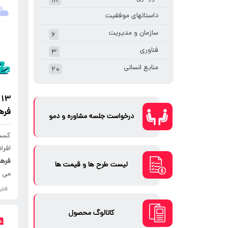
۱۸
داستانهای موفقیت
سازمان و مدیریت
۶
فناوری
۳
منابع انسانی
۲۰
13 توصیه از متخصصان برتر
فره
درخواست جلسه مشاوره و دمو
کسب 
افرا
فرهن
لیست طرح ها و قیمت ها
می ک
#فر
کاتالوگ محصول