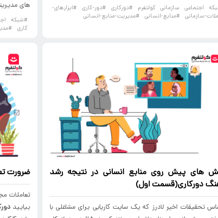
های مدیریت
که اجتماعی سازمانی کولتفرم
#دورکاری
#دور-کاری
#ابزارهای-
ملات-سازمانی
#منابع-انسانی
#مدیریت-منابع-انسانی
#شبکه اجتم
کاری
#مدیر
ش های پیش روی منابع انسانی در نتیجه رشد
ضرورت تعا
نگ دورکاری
(قسمت اول)
تعاملات مج
اس تحقیقات اخیر لادرز که یک سایت کاریابی برای مشاغلی با
بیایید
دورک