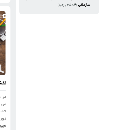
سازمانی
(۶۵۸۴ بازدید)
نقش
در ح
می ت
ادام
دور،
فهرس