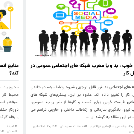
ر خوب ، بد و یا مخرب
شبکه های اجتماعی
عمومی در
منابع انس
 کار
کند؟
 های اجتماعی
به طور قابل توجهی شیوه ارتباط مردم در خانه و
محبوبیت
د
کار را تغییر داده اند. علاوه بر این، پلتفرم‌های
شبکه های
محیط کار کا
اعی
فرصت خوبی برای کسب و کارها از نظر روابط عمومی،
صرفه‌تر است
نیرو، یادگیری سازمانی و ارتباطات داخلی و خارجی فراهم می
دورکار حفظ
. در این مقاله به گوشه ای ...
و رفاه کارکن
که اجتماعی سازمانی کولتفرم
#تعاملات-سازمانی
#شبکه-اجتماعی-
#شبکه 
می
انسانی
#دو