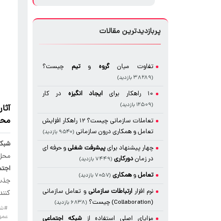
پربازدیدترین مقالات
تفاوت میان
گروه
و
تیم
چیست؟
(۳۸۲۸۹ بازدید)
10 راهکار برای
ایجاد
انگیزه
در کار
(۱۲۵۰۹ بازدید)
آثا
محل
تعاملات سازمانی چیست؟ 12 راهکار افزایش
تعامل و همکاری درون سازمانی
(۹۵۴۰ بازدید)
شبکه
چهار پیشنهاد برای
پیشرفت شغلی
و حرفه ای
محل 
در زمان
دورکاری
(۷۴۴۹ بازدید)
اجتم
تعامل
و
همکاری
(۷۰۵۷ بازدید)
جذب 
نرم افزار
ارتباطات سازمانی
و تعامل سازمانی
کنند
(Collaboration) چیست؟
(۶۸۳۸ بازدید)
#شب
عمو
مزایای اصلی استفاده از
شبکه اجتماعی