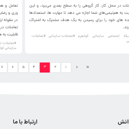
لات در محل کار، کار گروهی را به سطح بعدی می‌برد، و این
تعامل و همک
یت به هم‌تیمی‌های شما اجازه می دهد تا مهارت ها، استعدادها
وری و رضایت
ده های خود را برای رسیدن به یک هدف مشترک به اشتراک
در مقوله ار
رند.
تعاملات در
قابلیت به ه
که اجتماعی سازمانی کولتفرم
#تعاملات-سازمانی
#تعاملات-
ی
#تعاملات-ت
سازمانی کول
۳
۷
۶
۵
۴
۲
۱
دانش
ارتباط با ما