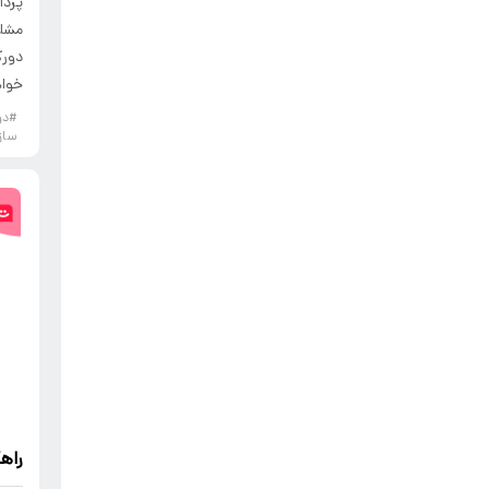
خواه
#دو
ساز
راه