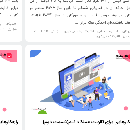
پرداختی بیش از ۱۰۰ هزار دلار است، نزدیک به ۲۵ درصد از کل
رشد
مشاغل حرفه ای در آمریکای شمالی تا پایان سال2023 مبتنی بر
برای افزایش
دورکاری خواهند بود و فرصت های دورکاری تا سال 2024 افزایش
کار نیست." ک
ند یافت.برای آمادگی بهتر برای ...
#شبکه اجت
مجازی
#ابز
رکاری
#منابع-انسانی
#شبکه-اجتماعی-درون-سازمانی
#تعاملات-
مانی
#فرهنگ-دورکاری
کارهایی برای تقویت عملکرد تیم(قسمت دوم)
راهکارهای