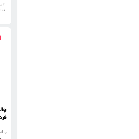
#شب
تعا
چال
فره
براس