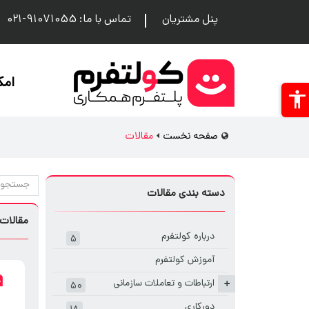
پنل مشتریان
تماس با ما: 91071055-021
امک
صفحه نخست
مقالات
دسته بندی مقالات
مقالات
درباره کولتفرم
۵
آموزش کولتفرم
ارتباطات و تعاملات سازمانی
+
۵۰
دورکاری