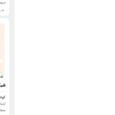
دیجی
#دو
شبک
کولت
ارتب
سطح 