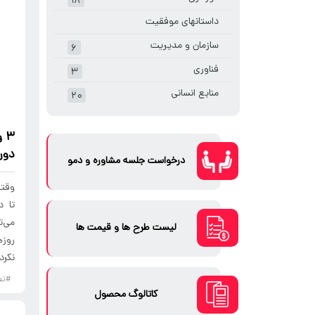
۱۸
داستانهای موفقیت
سازمان و مدیریت
۶
فناوری
۳
منابع انسانی
۲۰
۳ 
دور
درخواست جلسه مشاوره و دمو
تا د
می‌ت
لیست طرح ها و قیمت ها
روزه
نکرد
#تع
کاتالوگ محصول