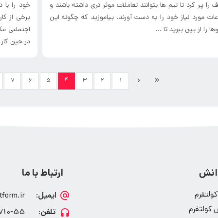
 را پر کرد تا تیم ها بتوانند تعاملات موثر تری داشته باشند و
خود را با د
عات مورد نیاز خود را به دست آورند. بیاموزید که چگونه این
برخی از کار
ا را از بین ببرید تا ...
اجتماعی مکر
در حین کار ا
۴
۷
۶
۵
۳
۲
۱
دانش
ارتباط با ما
 کولتفرم
tform.ir
 کولتفرم
0-55(21)98+