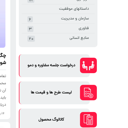
۱۸
داستانهای موفقیت
سازمان و مدیریت
۶
فناوری
۳
منابع انسانی
۲۰
چگو
شوی
درخواست جلسه مشاوره و دمو
تعام
محسو
آن ن
لیست طرح ها و قیمت ها
باید
دربا
#ای
کاتالوگ محصول