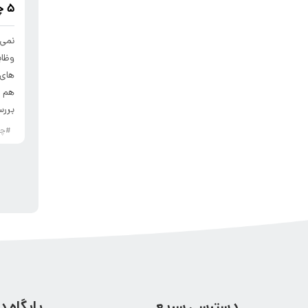
5 چالش مهم تعاملات کاری
نمی 
وظای
های 
هم پ
بررس
#چا