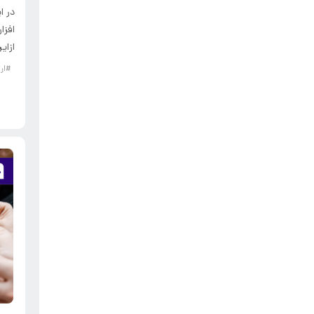
در ا
افزا
ازای
#ار