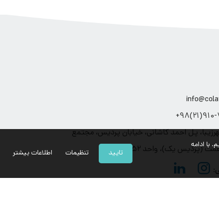
info@cola
910-71
هرزیبا، پل احمد کاشانی، خیابان پردیس، مجتمع
م. با ادامه
مت (پردیس یک)، واحد 52
تایید
تنظیمات
اطلاعات بیشتر
توافق نامه استفاده
حریم خصوصی کاربران