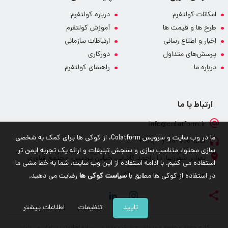
امکانات کولتفرم
درباره کولتفرم
طرح ها و قیمت ها
آموزش کولتفرم
اخبار و اطلاع رسانی
ارتباطات سازمانی
پرسش‌های متداول
دورکاری
درباره ما
راهنمای کولتفرم
ارتباط با ما
info@colatform.ir
ما در وب سایت و سرویس Colatform، از کوکی ها برای کمک به شخصی
910-710-55(21)98+
سازی محتوا، متناسب سازی و سنجش تبلیغات و ارائه یک تجربه ایمن تر
تهران، شهرزیبا، پل احمد کاشانی، خیابان پردیس، مجتمع فناوری
استفاده می کنیم. با ادامه استفاده از این وب سایت، شما به خط مشی ما
همت (پردیس یک)، واحد 52
در استفاده از کوکی ها مطابق با
سیاست کوکی ها
رضایت می دهید.
تایید
تنظیمات
اطلاعات بیشتر
کلیه حقوق محفوظ و متعلق به شرکت مهندسی سازه اطلاعات سامان می باشد