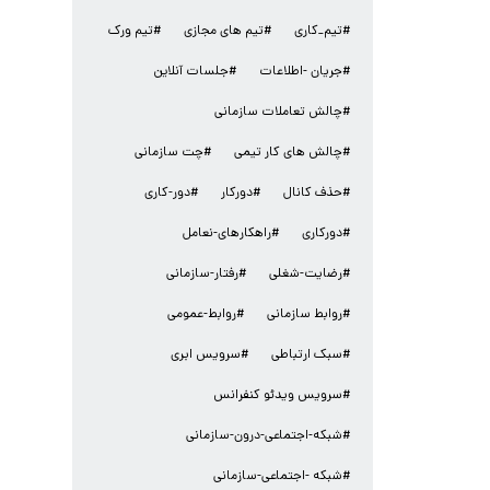
#تیم_کاری
#تیم های مجازی
#تیم ورک
#جریان -اطلاعات
#جلسات آنلاین
#چالش تعاملات سازمانی
#چالش های کار تیمی
#چت سازمانی
#حذف کانال
#دورکار
#دور-کاری
#دورکاری
#راهکارهای-نعامل
#رضایت-شغلی
#رفتار-سازمانی
#روابط سازمانی
#روابط-عمومی
#سبک ارتباطی
#سرویس ابری
#سرویس ویدئو کنفرانس
#شبکه-اجتماعی-درون-سازمانی
#شبکه -اجتماعی-سازمانی