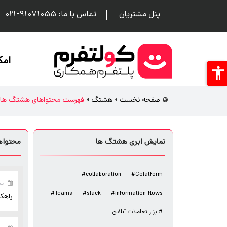
پنل مشتریان
تماس با ما: 91071055-021
امک
صفحه نخست
هشتگ
فهرست محتواهای هشتگ ها
نمایش ابری هشتگ ها
محتواه
#collaboration
#Colatform
سه ش
#Teams
#slack
#information-flows
راهکا
#ابزار تعاملات آنلاین